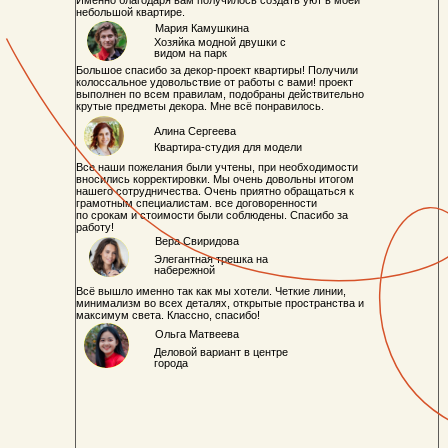
Именно благодаря вам получилось создать уют в моей
небольшой квартире.
Мария Камушкина
Хозяйка модной двушки с
видом на парк
Большое спасибо за декор-проект квартиры! Получили
колоссальное удовольствие от работы с вами! проект
выполнен по всем правилам, подобраны действительно
крутые предметы декора. Мне всё понравилось.
Алина Сергеева
Квартира-студия для модели
Все наши пожелания были учтены, при необходимости
вносились корректировки. Мы очень довольны итогом
нашего сотрудничества. Очень приятно обращаться к
грамотным специалистам. все договоренности
по срокам и стоимости были соблюдены. Спасибо за
работу!
Вера Свиридова
Элегантная трешка на
набережной
Всё вышло именно так как мы хотели. Четкие линии,
минимализм во всех деталях, открытые пространства и
максимум света. Классно, спасибо!
Ольга Матвеева
Деловой вариант в центре
города