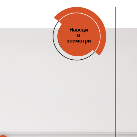
Наведи
и
посмотри